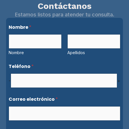
Contáctanos
Estamos listos para atender tu consulta.
Nombre
*
Nombre
Apellidos
Teléfono
*
-
+
C
Correo electrónico
*
o
r
r
e
o
e